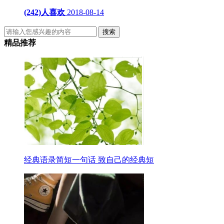
(242)人喜欢
2018-08-14
精品推荐
经典语录简短一句话 致自己的经典短