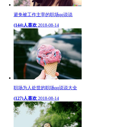
避免被工作主宰的职场qq说说
(144)人喜欢
2018-08-14
职场为人处世的职场qq说说大全
(127)人喜欢
2018-08-14