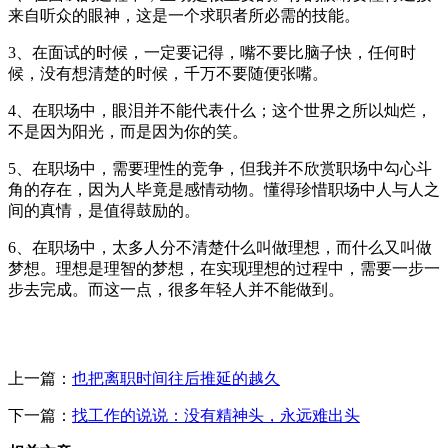
来自听众的眼神，这是一个求职者所必需的技能。
3、在面试的时候，一定要记得，嘴不要比脑子快，任何时
候，没有想清楚的时候，千万不要随便张嘴。
4、在职场中，眼泪并不能代表什么；这个世界之所以灿烂，
不是因为阳光，而是因为你的笑。
5、在职场中，需要理性的竞争，但我并不欣赏职场中勾心斗
角的存在，因为人毕竟是感情动物。懂得珍惜职场中人与人之
间的真情，是值得鼓励的。
6、在职场中，太多人分不清楚什么叫做理想，而什么又叫做
梦想。理想是理智的梦想，在实现理想的过程中，需要一步一
步去完成。而这一点，很多年轻人并不能做到。
上一篇：
也把离职时间往后推延的越久
下一篇：
找工作的说说：没有精神头，永远难出头