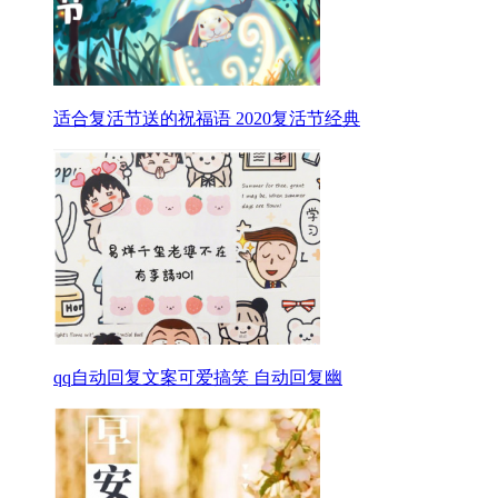
适合复活节送的祝福语 2020复活节经典
qq自动回复文案可爱搞笑 自动回复幽