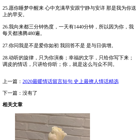
25.愿你睡梦中醒来 心中充满早安跟宁静与安详 那是我为你送
上的早安。
26.我向来都三分钟热度，一天有1440分钟，所以因为你，我
每天都沸腾480遍。
27.你问我是不是爱你如初 我回答不是 是与日俱增。
28.动听的旋律，只为你演奏；幸福的文字，只给你写下来；
调皮的情话，只讲给你听；你，就是这么与众不同。
上一篇：
2020最暖情话留言短句 史上最撩人情话精选
下一篇：没有了
相关文章