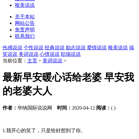
唯美说说
关于本站
网站公告
免责声明
联系我们
伤感说说
个性说说
经典说说
励志说说
爱情说说
唯美说说
搞
笑说说
美词说说
心情说说
职场说说
当前位置：
主页
>
美词说说
>
最新早安暖心话给老婆 早安我
的老婆大人
作者：
华纳国际说说网
时间：
2020-04-12
阅读：
(
)
1.我开心的笑了，只是恰好想到了你。