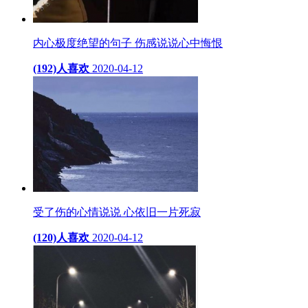
内心极度绝望的句子 伤感说说心中悔恨
(192)人喜欢
2020-04-12
受了伤的心情说说 心依旧一片死寂
(120)人喜欢
2020-04-12