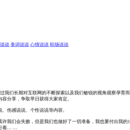
说说
美词说说
心情说说
职场说说
是经过我们长期对互联网的不断探索以及我们敏锐的视角观察孕育
内容分享，争取早日获得大家肯定。
说、伤感说说、个性说说等内容。
许我们会失败，但是我们也做好了一切准备，我也要付出我的1
着… …