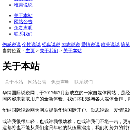
唯美说说
关于本站
网站公告
免责声明
联系我们
伤感说说
个性说说
经典说说
励志说说
爱情说说
唯美说说
搞笑
当前位置：
主页
>
关于我们
>
关于本站
关于本站
关于本站
网站公告
免责声明
联系我们
华纳国际说说网，于2017年7月新成立的一家自媒体网站，
同内容来获取用户的全新体验。我们将积极与各大媒体合作，
华纳国际说说网为网友提供华纳国际开户、励志说说、爱情说
或许我很很年轻，也或许我很幼稚，也或许我们不堪一击，更或
运都将也不能从我们这只年轻的队伍里溜走，我们将努力的前行