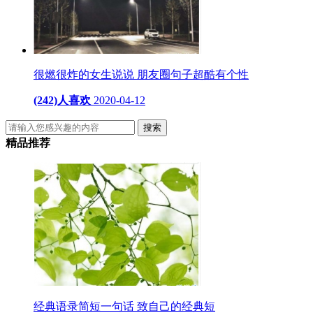
很燃很炸的女生说说 朋友圈句子超酷有个性
(242)人喜欢
2020-04-12
精品推荐
经典语录简短一句话 致自己的经典短