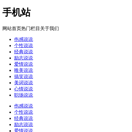
手机站
网站首页
热门栏目
关于我们
伤感说说
个性说说
经典说说
励志说说
爱情说说
唯美说说
搞笑说说
美词说说
心情说说
职场说说
伤感说说
个性说说
经典说说
励志说说
爱情说说