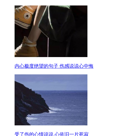
内心极度绝望的句子 伤感说说心中悔
受了伤的心情说说 心依旧一片死寂