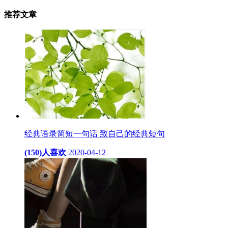
推荐文章
经典语录简短一句话 致自己的经典短句
(150)人喜欢
2020-04-12