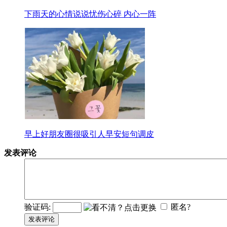
下雨天的心情说说忧伤心碎 内心一阵
早上好朋友圈很吸引人早安短句调皮
发表评论
验证码:
匿名?
发表评论