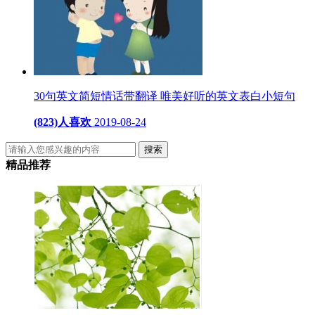
30句英文简短情话带翻译 唯美好听的英文表白小短句
(823)人喜欢
2019-08-24
精品推荐