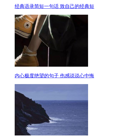
经典语录简短一句话 致自己的经典短
内心极度绝望的句子 伤感说说心中悔