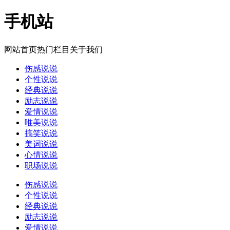
手机站
网站首页
热门栏目
关于我们
伤感说说
个性说说
经典说说
励志说说
爱情说说
唯美说说
搞笑说说
美词说说
心情说说
职场说说
伤感说说
个性说说
经典说说
励志说说
爱情说说