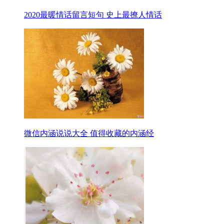
2020最暖情话留言短句 史上最撩人情话
微信内涵说说大全 值得收藏的内涵经