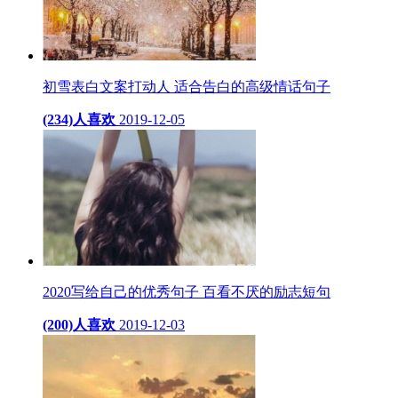
初雪表白文案打动人 适合告白的高级情话句子
(234)人喜欢
2019-12-05
2020写给自己的优秀句子 百看不厌的励志短句
(200)人喜欢
2019-12-03