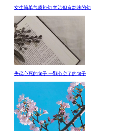
女生简单气质短句 简洁但有韵味的句
失恋心死的句子 一颗心空了的句子