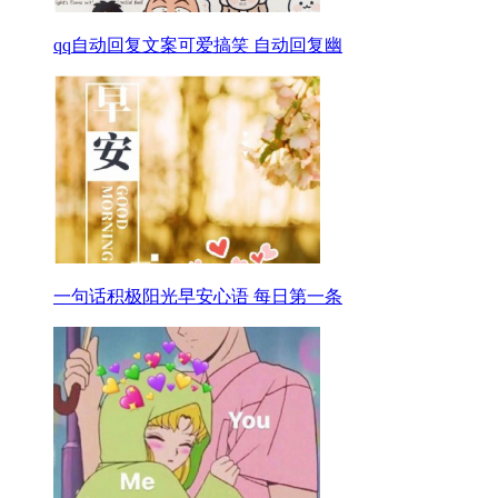
qq自动回复文案可爱搞笑 自动回复幽
一句话积极阳光早安心语 每日第一条