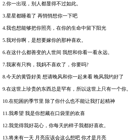
2.你一出现，别人都显得不过如此。
3.星星都睡着了 再悄悄想你一下吧
4.我也想能够把你照亮，在你的生命中留下阳光
5.我对你啊，是想要嫁你的那种喜欢。
6.在这什么都善变的人世间 我想和你看一看永远。
7.我家有只狗，我妈不喜欢了，你要吗?
8.今天的黄昏好美 想请晚风和你一起来看 晚风我约好了
9.在这世上珍贵的东西总是罕有，所以这世上只有一个你。
10.在犯困的季节里 除了你什么也不能让我打起精神
11.我希望 我是你想藏在口袋里的欢喜
12.我觉得我好花心，你每天的样子我都好喜欢。
13.将来有一天 月亮应该会这么想吧 你才是月亮