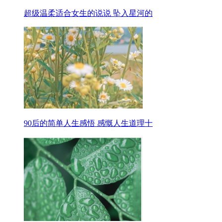
超级温柔适合女生的说说 坠入星河的
90后的简单人生感悟 感慨人生道理十