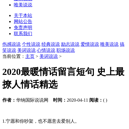
唯美说说
关于本站
网站公告
免责声明
联系我们
伤感说说
个性说说
经典说说
励志说说
爱情说说
唯美说说
搞
笑说说
美词说说
心情说说
职场说说
当前位置：
主页
>
美词说说
>
2020最暖情话留言短句 史上最
撩人情话精选
作者：
华纳国际说说网
时间：
2020-04-11
阅读：
(
)
1.宁愿和你吵架，也不愿意去爱别人。