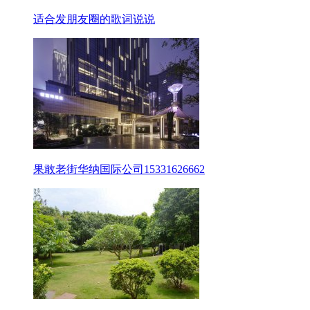
适合发朋友圈的歌词说说
果敢老街华纳国际公司15331626662