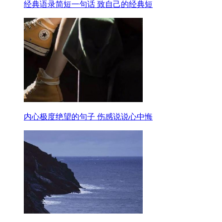
经典语录简短一句话 致自己的经典短
内心极度绝望的句子 伤感说说心中悔