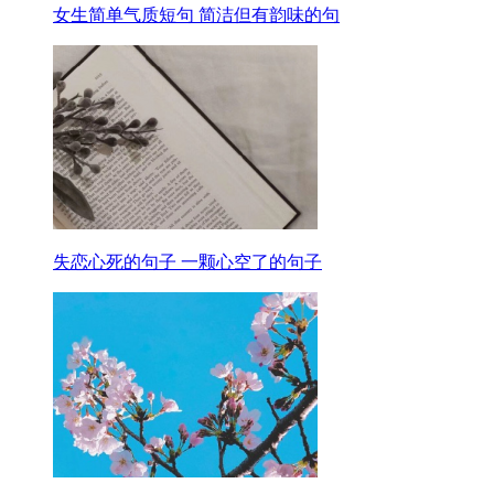
女生简单气质短句 简洁但有韵味的句
失恋心死的句子 一颗心空了的句子