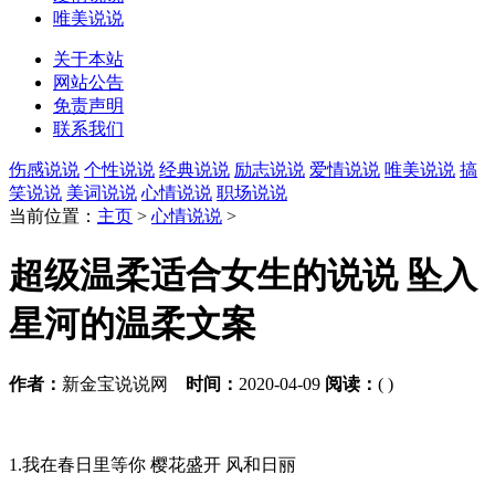
唯美说说
关于本站
网站公告
免责声明
联系我们
伤感说说
个性说说
经典说说
励志说说
爱情说说
唯美说说
搞
笑说说
美词说说
心情说说
职场说说
当前位置：
主页
>
心情说说
>
超级温柔适合女生的说说 坠入
星河的温柔文案
作者：
新金宝说说网
时间：
2020-04-09
阅读：
(
)
1.我在春日里等你 樱花盛开 风和日丽