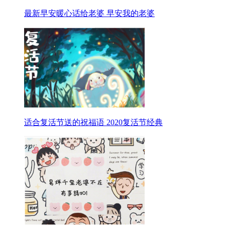
最新早安暖心话给老婆 早安我的老婆
适合复活节送的祝福语 2020复活节经典