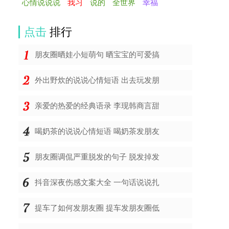
心情说说说
我习
说的
全世界
幸福
点击
排行
朋友圈晒娃小短萌句 晒宝宝的可爱搞
外出野炊的说说心情短语 出去玩发朋
亲爱的热爱的经典语录 李现韩商言甜
喝奶茶的说说心情短语 喝奶茶发朋友
朋友圈调侃严重脱发的句子 脱发掉发
抖音深夜伤感文案大全 一句话说说扎
提车了如何发朋友圈 提车发朋友圈低