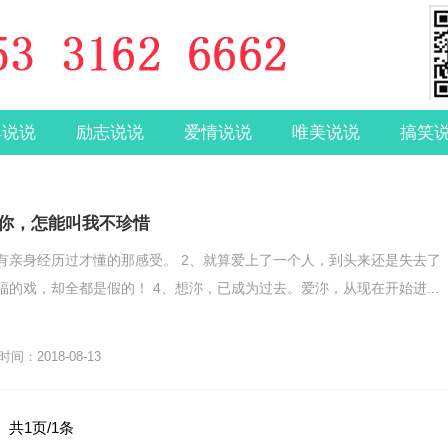
典说说
励志说说
爱情说说
唯美说说
搞笑
你，怎能叫我不珍惜
有亲身经历过才懂的那感受。 2、就算爱上了一个人，到头来还是失去了
福的戏，却全都是假的！ 4、想沵，已成为过去。爱沵，从现在开始进...
间：2018-08-13
共1页/1条